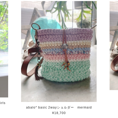
rls
abalo* basic 2wayショルダー mermaid
¥18,700