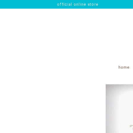
official online store
home