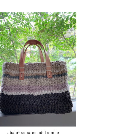
abalo* squaremodel gentle