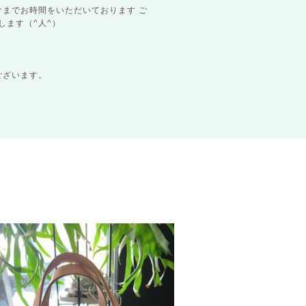
までお時間をいただいております ご
ます（^人^）
ございます。