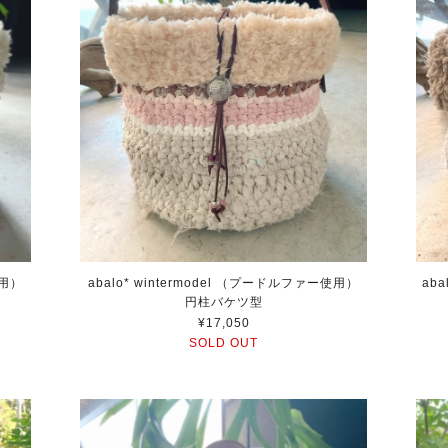
使用）
abalo* wintermodel （プードルファー使用）
ab
円柱バケツ型
¥17,050
SOLD OUT