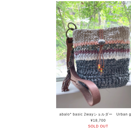
abalo* basic 2wayショルダー Urban gi
¥18,700
SOLD OUT