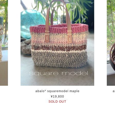
abalo* squaremodel maple
a
¥19,800
SOLD OUT