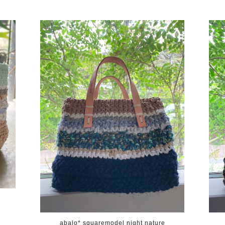
o
abalo* squaremodel night nature