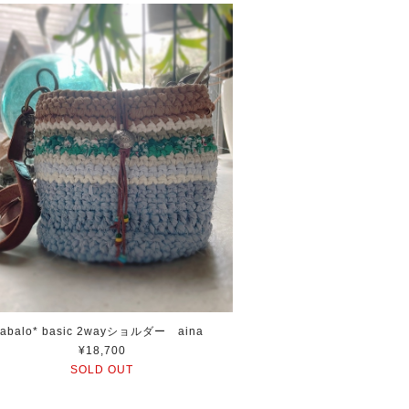
abalo* basic 2wayショルダー aina
¥18,700
SOLD OUT