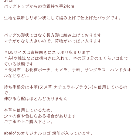
34cm
バッグトップからの位置持ち手24cm
生地を裁断しリボン状にして編み上げて仕上げたバッグです。
バッグの形状ではなく長方形に編み上げております
マチがかなり大きいので、荷物がいっぱい入ります
＊B5サイズは縦横向きにスッポリ収まります
＊A4や雑誌などは横向きに入れて、本の頭３分の１くらいは出で
ている状態です
＊長財布、お化粧ポーチ、カメラ、手帳、サングラス、ハンドタオ
ルなどなど...
持ち手部分は本革(ヌメ革 ナチュラルブラウン)を使用しているの
で、
伸びる心配はほとんどありません
本革を使用しているため、
少々の傷や色むらある場合があります
ご了承の上ご購入下さい。
abalo*のオリジナルロゴ 焼印が入っています。