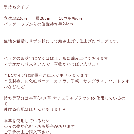
手持ちタイプ
立体縦22cm 横28cm 15マチ幅cm
バッグトップからの位置持ち手24cm
生地を裁断しリボン状にして編み上げて仕上げたバッグです。
バッグの形状ではなくほぼ正方形に編み上げております
マチがかなり大きいので、荷物がいっぱい入ります
＊B5サイズは縦横向きにスッポリ収まります
＊長財布、お化粧ポーチ、カメラ、手帳、サングラス、ハンドタオ
ルなどなど...
持ち手部分は本革(ヌメ革 ナチュラルブラウン)を使用しているの
で、
伸びる心配はほとんどありません
本革を使用しているため、
少々の傷や色むらある場合があります
ご了承の上ご購入下さい。