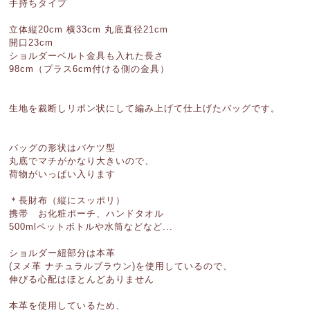
手持ちタイプ
立体縦20cm 横33cm 丸底直径21cm
開口23cm
ショルダーベルト金具も入れた長さ
98cm（プラス6cm付ける側の金具）
生地を裁断しリボン状にして編み上げて仕上げたバッグです。
バッグの形状はバケツ型
丸底でマチがかなり大きいので、
荷物がいっぱい入ります
＊長財布（縦にスッポリ）
携帯 お化粧ポーチ、ハンドタオル
500mlペットボトルや水筒などなど...
ショルダー紐部分は本革
(ヌメ革 ナチュラルブラウン)を使用しているので、
伸びる心配はほとんどありません
本革を使用しているため、