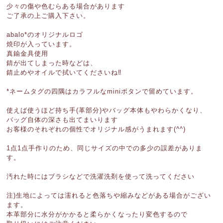
少々の傷や色むらある場合があります
ご了承の上ご購入下さい。
abalo*のオリジナルロゴ
焼印が入っています。
真鍮金具使用
錆が出てしまった時などは、
錆止めやオイルで拭いてくださいね‼︎
*ネームタグの四隅はカラフルなminiボタンで留めています。
使えば使うほど持ち手(革部分)やバッグ本体もやわらかくなり、
バッグ自体の深さも出てまいります
お客様のそれぞれの個性でオリジナル感がうまれます(^^)
1点1点手作りのため、同じサイズの中での多少の誤差がありま
す。
汚れた時にはブラシなどで洗濯洗剤を使って洗ってください
注)生地によっては濡れると色落ちや縮みなどがある場合がござい
ます。
本革部分に水分がかかると柔らかくなったり変色するので